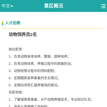
景区概况

中文

人才招聘
动物饲养员2名
岗位职责：
1、负责动物亲体培养、繁殖、苗种培养；
2、负责动物培育、养殖过程中的病害防治；
3、动物培育过程中的饲料配制；
4、定期跟踪各种禽畜的生长情况；
5、定期向领导汇报养殖场的情况。
任职资格：
1、了解或熟悉禽畜、水产动物养殖技术，专业知识扎实；
2、具有从事养殖工作经验；