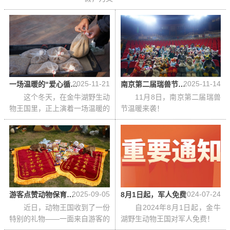
2025-11-21
2025-11-14
一场温暖的“爱心循环”：动物王国采购残联面包虫，共同守护萌兽过寒冬
南京第二届瑞兽节圆满落幕：百兽出巡，快乐炸街！
这个冬天，在金牛湖野生动
11月8日，南京第二届瑞兽
物王国里，正上演着一场温暖的
节温暖来袭！
“爱心循环”。我们的一份特
2025-09-05
2024-07-24
游客点赞动物保育，锦旗致谢“爱心奶妈”
8月1日起，军人免费
近日，动物王国收到了一份
自2024年8月1日起，金牛
特别的礼物——一面来自游客的
湖野生动物王国对军人免费！