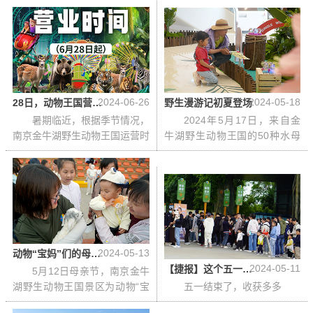
锦旗。红丝绒的旗面上，金黄
2024-06-26
2024-05-18
28日，动物王国营业时间调整啦
野生漫游记初夏登场
暑期临近，根据季节情况，
2024年5月17日，来自金
南京金牛湖野生动物王国运营时
牛湖野生动物王国的50种水母
间做下列调整：
来到位于六合区的龙湖天
2024-05-13
动物“宝妈”们的母亲节
2024-05-11
【捷报】这个五一，金牛湖野生动物王国车多、人多、好评多
5月12日母亲节，南京金牛
湖野生动物王国景区为动物“宝
五一结束了，收获多多
妈”们举行了一场别开生面