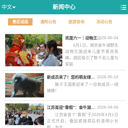
新闻中心

中文

景区动态
通知公告
旅游咨询
活动公告
2026-06-04
欢度六一｜动物王国变身童话镇，数千名儿童共度奇妙自然之旅
6月1日，南京金牛湖野生
动物王国迎来儿童节客流高
峰。园区吸引了数千名儿童与
家庭
2026-05-19
新成员来了！您的萌友绿狒狒上线~
猴子王国里迎来了一位新成员—绿
狒狒！
2026-04-06
江苏首迎“春假”：金牛湖野生动物王国交出亮眼答卷
江苏省首个“春假”于2026年4月1日
正式开启，叠加紧随其后的清明小长
假，为文